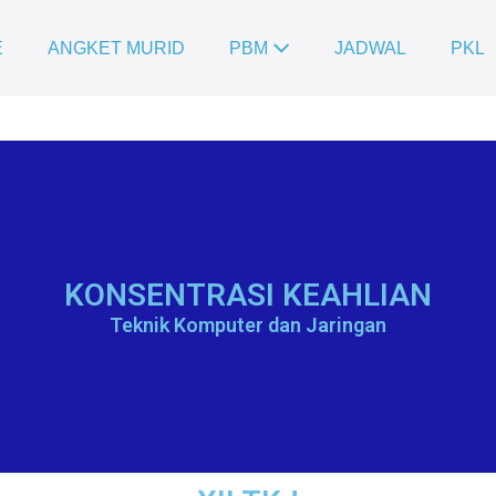
E
ANGKET MURID
PBM
JADWAL
PKL
KONSENTRASI KEAHLIAN
Teknik Komputer dan Jaringan