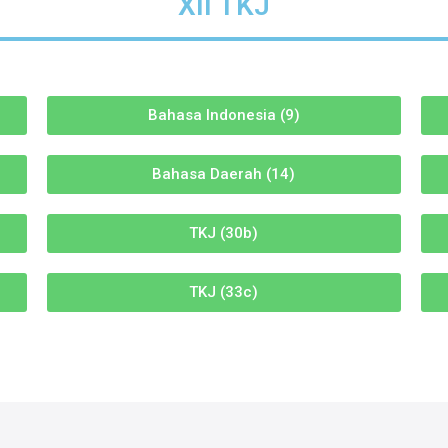
XII TKJ
Bahasa Indonesia (9)
Bahasa Daerah (14)
TKJ (30b)
TKJ (33c)